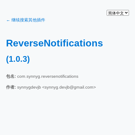
← 继续搜索其他插件
ReverseNotifications
(1.0.3)
包名:
com.synnyg.reversenotifications
作者:
synnygdevjb <synnyg.devjb@gmail.com>