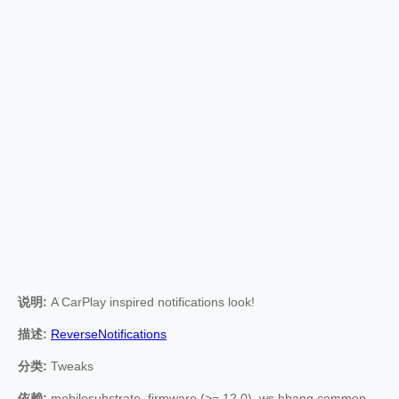
说明:
A CarPlay inspired notifications look!
描述:
ReverseNotifications
分类:
Tweaks
依赖:
mobilesubstrate, firmware (>= 12.0), ws.hbang.common