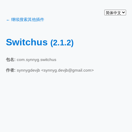
← 继续搜索其他插件
Switchus
(2.1.2)
包名:
com.synnyg.switchus
作者:
synnygdevjb <synnyg.devjb@gmail.com>