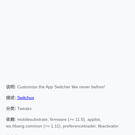
说明:
Customize the App Switcher like never before!
描述:
Switchus
分类:
Tweaks
依赖:
mobilesubstrate, firmware (>= 11.0), applist,
ws.hbang.common (>= 1.11), preferenceloader, libactivator