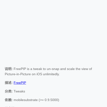
说明:
FreePIP is a tweak to un-snap and scale the view of
Picture-in-Picture on iOS unlimitedly.
描述:
FreePIP
分类:
Tweaks
依赖:
mobilesubstrate (>= 0.9.5000)