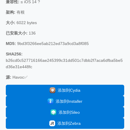
兼容性:
≤ iOS 14 ?
架构:
有根
大小:
6022 bytes
已安装大小:
136
MD5:
9bd3f3266ee5ab212ed73a9cd3a8f085
SHA256:
b26cd0c527716166ae245399c31dd501c7dbb2f7aca6dfba5be5
d36e31e448fc
源:
Havoc✅
添加到Cydia
添加到Installer
添加到Sileo
添加到Zebra