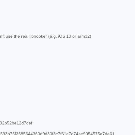
't use the real libhooker (e.g. iOS 10 or arm32)
92b52be12d7def
593b76f3685644360d9d30f3c7f61e7d74ae9054575a7de61